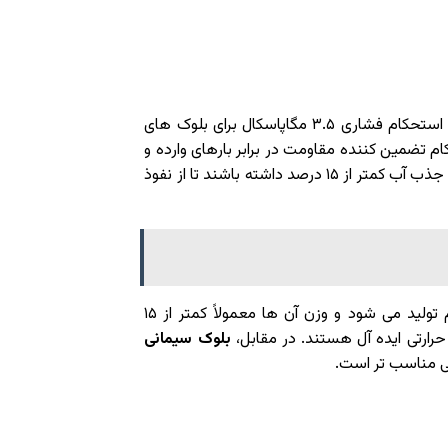
طبق استاندارد ملی ایران (ISIRI ۷۵۹۲)، بلوک های سیمانی باید حداقل استحکام فشاری ۳.۵ مگاپاسکال برای بلوک های
ین استحکام تضمین کننده مقاومت در برابر بارهای وارده و
شرایط محیطی سخت است. برای مثال، در مناطق مرطوب، بلوک ها باید جذب آب کمتر از ۱۵ درصد داشته باشند تا از نفوذ
با استفاده از مواد سبک دانه مانند پرلیت یا فوم تولید می شود و وزن آن ها معمولاً کمتر از ۱۵
رارتی ایده آل هستند. در مقابل،
بلوک سیمانی